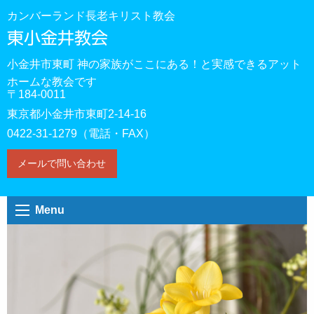
カンバーランド長老キリスト教会
東小金井教会
小金井市東町 神の家族がここにある！と実感できるアット
ホームな教会です
〒184-0011
東京都小金井市東町2-14-16
0422-31-1279（電話・FAX）
メールで問い合わせ
Menu