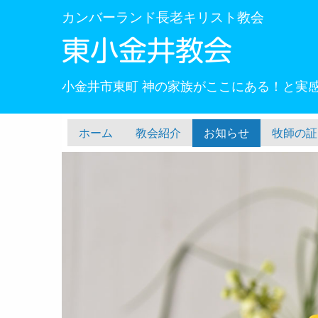
カンバーランド長老キリスト教会
東小金井教会
小金井市東町 神の家族がここにある！と実
ホーム
教会紹介
お知らせ
牧師の証